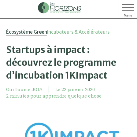
Menu
Aller
Aller
Écosystème Green
Incubateurs & Accélérateurs
au
au
contenu
menu
Startups à impact :
découvrez le programme
d’incubation 1KImpact
Guillaume JOLY
Le
22 janvier 2020
2 minutes pour apprendre quelque chose