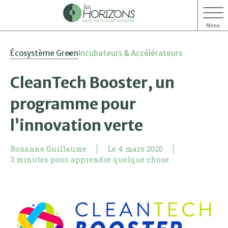
Menu
Aller
Aller
Écosystème Green
Incubateurs & Accélérateurs
au
au
contenu
menu
CleanTech Booster, un
programme pour
l’innovation verte
Roxanne Guillaume
Le
4 mars 2020
3 minutes pour apprendre quelque chose