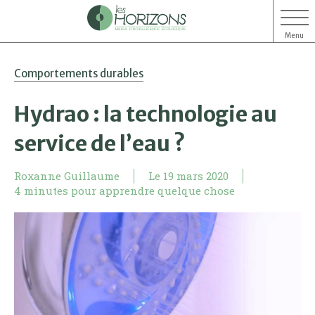
Menu
Aller
Aller
Comportements durables
au
au
contenu
menu
Hydrao : la technologie au
service de l’eau ?
Roxanne Guillaume
Le
19 mars 2020
4 minutes pour apprendre quelque chose