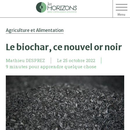
Menu
Aller
Aller
Agriculture et Alimentation
au
au
contenu
menu
Le biochar, ce nouvel or noir
Mathieu DESPREZ
Le
25 octobre 2022
9 minutes pour apprendre quelque chose