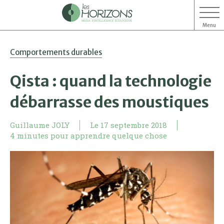
Menu
Aller
Aller
Comportements durables
au
au
contenu
menu
Qista : quand la technologie
débarrasse des moustiques
Guillaume JOLY
Le
17 septembre 2018
4 minutes pour apprendre quelque chose