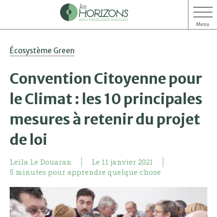
Menu
Aller
Aller
Écosystème Green
au
au
contenu
menu
Convention Citoyenne pour
le Climat : les 10 principales
mesures à retenir du projet
de loi
Leïla Le Douaran
Le
11 janvier 2021
5 minutes pour apprendre quelque chose