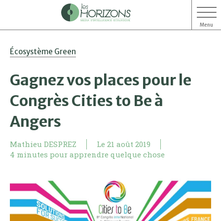
Menu
Aller
Aller
Écosystème Green
au
au
contenu
menu
Gagnez vos places pour le
Congrès Cities to Be à
Angers
Mathieu DESPREZ
Le
21 août 2019
4 minutes pour apprendre quelque chose