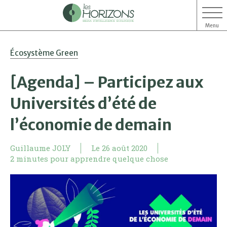
Menu
Aller
Aller
Écosystème Green
au
au
contenu
menu
[Agenda] – Participez aux
Universités d’été de
l’économie de demain
Guillaume JOLY
Le
26 août 2020
2 minutes pour apprendre quelque chose