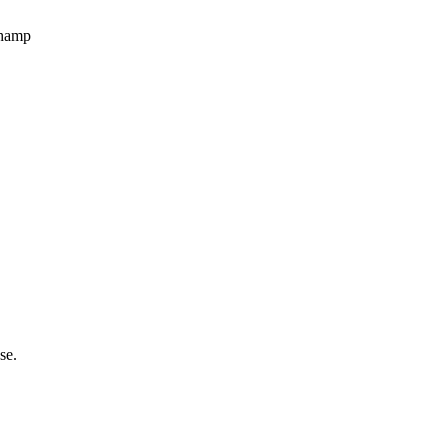
champ
se.