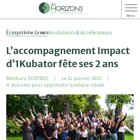
Menu
Aller
Aller
Écosystème Green
Incubateurs & Accélérateurs
au
au
contenu
menu
L’accompagnement Impact
d’1Kubator fête ses 2 ans
Mathieu DESPREZ
Le
21 janvier 2022
4 minutes pour apprendre quelque chose