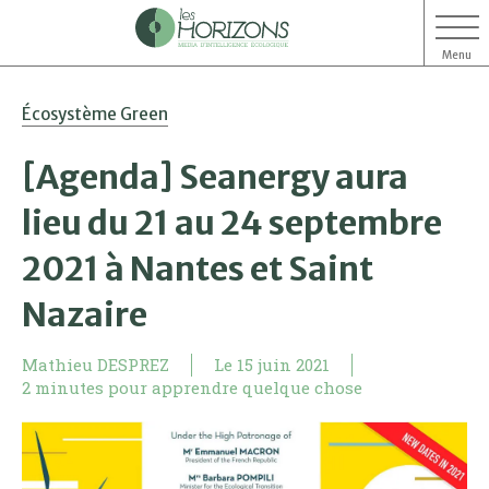
Menu
Aller
Aller
Écosystème Green
au
au
contenu
menu
[Agenda] Seanergy aura
lieu du 21 au 24 septembre
2021 à Nantes et Saint
Nazaire
Mathieu DESPREZ
Le
15 juin 2021
2 minutes pour apprendre quelque chose