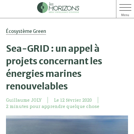
Menu
Aller
Aller
Écosystème Green
au
au
contenu
menu
Sea-GRID : un appel à
projets concernant les
énergies marines
renouvelables
Guillaume JOLY
Le
12 février 2020
2 minutes pour apprendre quelque chose