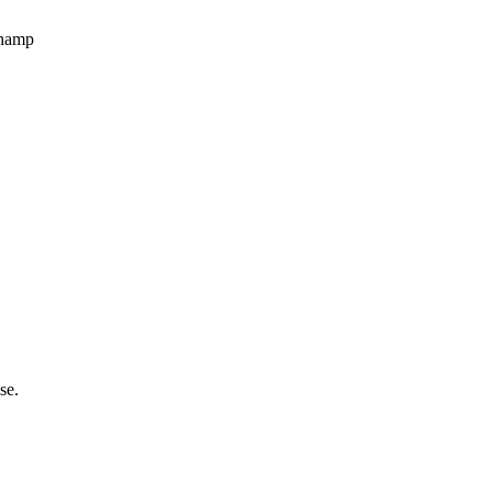
champ
se.