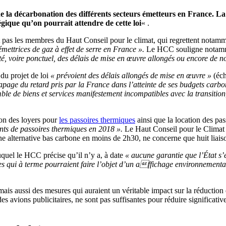
e de la décarbonation des différents secteurs émetteurs en France.
gique qu’on pourrait attendre de cette loi
« .
t pas les membres du Haut Conseil pour le climat, qui regrettent nota
émettrices de gaz à effet de serre en France ».
Le HCC souligne notamme
ité, voire ponctuel, des délais de mise en œuvre allongés ou encore de 
du projet de loi
« prévoient des délais allongés de mise en œuvre »
(éch
rapage du retard pris par la France dans l’atteinte de ses budgets carbo
le de biens et services manifestement incompatibles avec la transition
ion des loyers pour
les passoires thermiques
ainsi que la location des pa
ants de passoires thermiques en 2018 ».
Le Haut Conseil pour le Climat c
ste une alternative bas carbone en moins de 2h30, ne concerne que huit li
quel le HCC précise qu’il n’y a, à date
« aucune garantie que l’État s
ces qui à terme pourraient faire l’objet d’un affichage environnemental
ais aussi des mesures qui auraient un véritable impact sur la réduction d
 avions publicitaires, ne sont pas suffisantes pour réduire significat