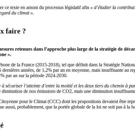
r ce texte en amont du processus législatif afin
« d’étudier la contribu
regard du climat »
.
x faire ?
esures retenues dans l’approche plus large de la stratégie de décar
one ».
rbone de la France (2015-2018), tel que définit dans la Stratégie Nat
5 dernières années, de 1,2% par an en moyenne, mais insuffisante au re
2% par an sur la période 2024-2030.
 à sécuriser l’atteinte d’entre la moitié et les deux tiers du chemin à pa
ne diminution de nos émissions de CO2, mais une diminution insuffisante 
Citoyenne pour le Climat (CCC) dont les propositions devaient être repr
e aussi, probablement, que la portée globale de la loi ne soit pas à la ha
gé