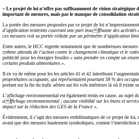
«
Le projet de loi n’offre pas suffisamment de vision stratégiqu
important de mesures, mais pas le manque de consolidation straté
La portée des mesures proposées par ce projet de loi n’impressionnen
d’application restreints couvrant une part insuffisante des activités 
ces mesures voit sa portée réduite par un périmètre d’application lim
Entre autres, le HCC regrette notamment que de nombreuses mesures 
rythme attendu de l’action contre le changement climatique et le ratt
publicité pour les énergies fossiles
« sans prendre en compte un ensemb
certains produits alimentaires »
.
Il en va de même pour les les articles 41 et 42 interdisant l’augmentat
propriétaires occupants, qui représentaient pourtant 58 % des occup
portant sur la fin du trafic aérien sur les vols intérieurs là où il exi
L’affichage environnemental est également remis en cause, au sujet du
affichage environnemental ; aucune visibilité sur les biens et servi
impact sur la réduction des GES de la France ».
Évidemment, il s’agit des mesures emblématiques de ce projet de loi, m
avant que des mesures hautement symboliques, comme l’interdiction des