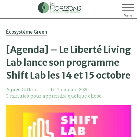
Menu
Aller
Aller
Écosystème Green
au
au
contenu
menu
[Agenda] – Le Liberté Living
Lab lance son programme
Shift Lab les 14 et 15 octobre
Agnès Giffard
Le
7 octobre 2020
3 minutes pour apprendre quelque chose