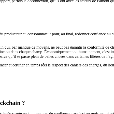
 rapport, parfois la déconnexion, qu’ils ont avec les acteurs de l’amont 
re, du producteur au consommateur pour, au final, redonner confiance au
n qui, par manque de moyens, ne peut pas garantir la conformité de chaqu
ine ou dans chaque champ. Économiquement ou humainement, c’est impossi
arce qu’il se passe plein de belles choses dans certaines filières de l’ag
acer et certifier en temps réel le respect des cahiers des charges, du li
lockchain ?
s intéressante en tant que tiers de confiance, car c’est un registre qui est