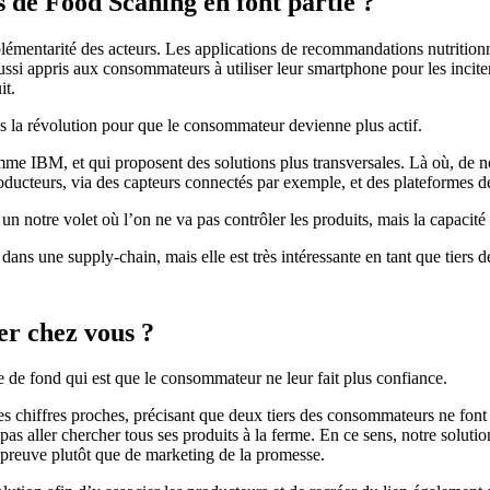
s de Food Scaning en font partie ?
entarité des acteurs. Les applications de recommandations nutritionnelle
si appris aux consommateurs à utiliser leur smartphone pour les inciter
it.
s la révolution pour que le consommateur devienne plus actif.
mme IBM, et qui proposent des solutions plus transversales. Là où, de n
producteurs, via des capteurs connectés par exemple, et des plateformes 
t un notre volet où l’on ne va pas contrôler les produits, mais la capacité
dans une supply-chain, mais elle est très intéressante en tant que tiers 
er chez vous ?
 de fond qui est que le consommateur ne leur fait plus confiance.
es chiffres proches, précisant que deux tiers des consommateurs ne font
 pas aller chercher tous ses produits à la ferme. En ce sens, notre solutio
a preuve plutôt que de marketing de la promesse.