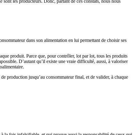
que sont les producteurs. Donc, partant de ces constats, nous nous
 consommateur dans son alimentation en lui permettant de choisir ses
e produit. Parce que, pour contrôler, lot par lot, tous les produits
ble. D’autant qu’il existe une vraie difficulté, aussi, à valoriser
roalimentaire.
eu de production jusqu’au consommateur final, et de valider, à chaque
 à la fois infalsifiable, et qui prouve aussi la responsabilité de ceux qui