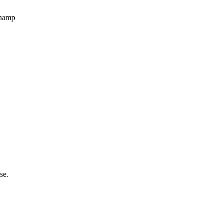
champ
se.