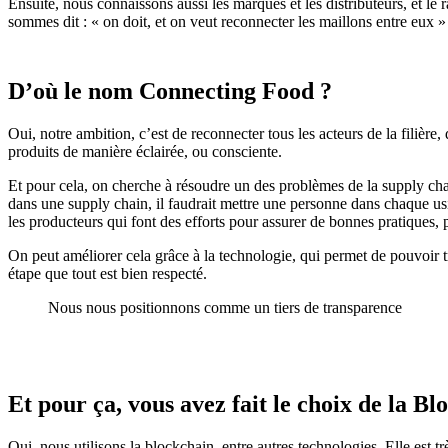
Ensuite, nous connaissons aussi les marques et les distributeurs, et le
sommes dit : « on doit, et on veut reconnecter les maillons entre eux »
D’où le nom Connecting Food ?
Oui, notre ambition, c’est de reconnecter tous les acteurs de la filiè
produits de manière éclairée, ou consciente.
Et pour cela, on cherche à résoudre un des problèmes de la supply chai
dans une supply chain, il faudrait mettre une personne dans chaque us
les producteurs qui font des efforts pour assurer de bonnes pratiques, p
On peut améliorer cela grâce à la technologie, qui permet de pouvoir tr
étape que tout est bien respecté.
Nous nous positionnons comme un tiers de transparence
Et pour ça, vous avez fait le choix de la B
Oui, nous utilisons la blockchain, entre autres technologies. Elle est trè