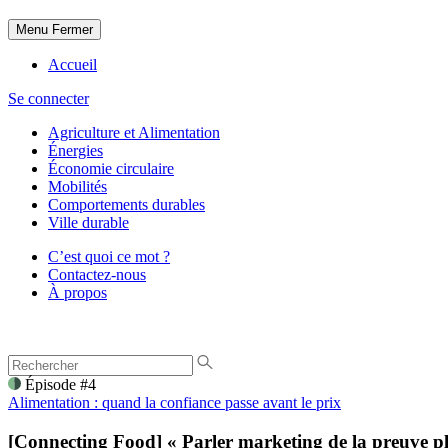
Menu
Fermer
Accueil
Se connecter
Agriculture et Alimentation
Énergies
Économie circulaire
Mobilités
Comportements durables
Ville durable
C’est quoi ce mot ?
Contactez-nous
À propos
Épisode #4
Alimentation : quand la confiance passe avant le prix
[Connecting Food] « Parler marketing de la preuve p