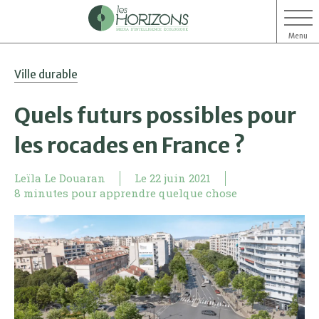
Menu
Aller
Aller
Ville durable
au
au
contenu
menu
Quels futurs possibles pour
les rocades en France ?
Leïla Le Douaran
Le
22 juin 2021
8 minutes pour apprendre quelque chose